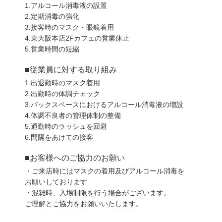
1.アルコール消毒液の設置
2.定期消毒の強化
3.接客時のマスク・眼鏡着用
4.東大阪本店2Fカフェの営業休止
5.営業時間の短縮
■従業員に対する取り組み
1.出退勤時のマスク着用
2.出勤時の体調チェック
3.バックスペースにおけるアルコール消毒液の増設
4.体調不良者の管理体制の整備
5.通勤時のラッシュを回避
6.間隔をあけての接客
■お客様へのご協力のお願い
・ご来店時にはマスクの着用及びアルコール消毒を
お願いしております
・混雑時、入場制限を行う場合がございます。
ご理解とご協力をお願いいたします。